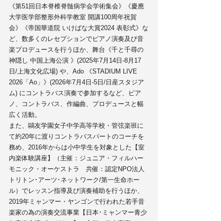
《第51回日本脊椎脊髄病学会学術集会》《慶應
大学医学部整形外科学教室 開講100周年祝賀
会》《帝国華道院 いけばな大賞2024 表彰式》な
ど、数多くのレセプションでピアノ演奏及び音
楽プロデュースを行うほか、舞台《千と千尋の
神隠し 中国上海公演 》(2025年7月14日-8月17
日/上海文化広場) や、Ado 《STADIUM LIVE 
2026「Ao」》(2026年7月4日-5日/日産スタジア
ム) にコントラバス演奏で参加するなど、ピア
ノ、コントラバス、作編曲、プロデュースと幅
広く活動。
また、鷗友学園女子中学高等学校・管弦楽班に
て約20年に渡りコントラバスパートのコーチを
務め、2016年からは小中学生を対象とした【室
内楽体験講座】（主催：ジュニア・フィルハー
モニック・オーケストラ　共催：認定NPO法人
トリトン･アーツ･ネットワーク/第一生命ホー
ル）でレッスン指導及び演奏補助を行うほか、
2019年ミャンマー・ヤンゴンで行われた若手音
楽家の為の演奏交流事業【日本･ミャンマー青少