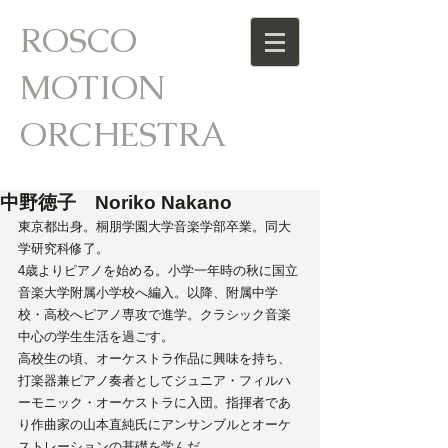
ROSCO
MOTION
ORCHESTRA
中野徳子 Noriko Nakano
東京都出身。桐朋学園大学音楽学部卒業。同大
学研究科修了。
4歳よりピアノを始める。小学一年時の秋に国立
音楽大学附属小学校へ編入。以降、附属中学
校・高校へピアノ専攻で進学。クラシック音楽
中心の学生生活を過ごす。
高校生の頃、オーケストラ作品に興味を持ち、
打楽器兼ピアノ奏者としてジュニア・フィルハ
ーモニック・オーケストラに入団。指揮者であ
り作曲家の山本直純氏にアンサンブルとオーケ
ストレーションの基礎を学んだ。