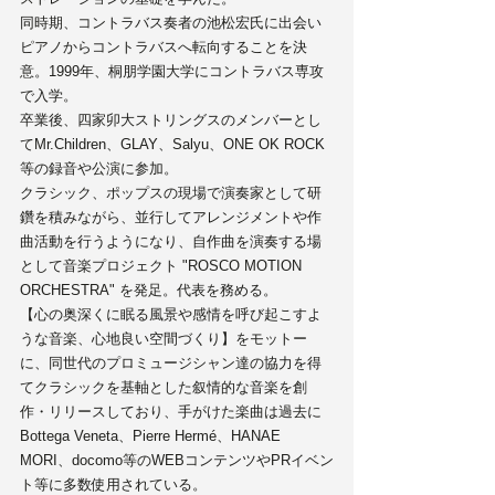
同時期、コントラバス奏者の池松宏氏に出会い
ピアノからコントラバスへ転向することを決
意。1999年、桐朋学園大学にコントラバス専攻
で入学。
卒業後、四家卯大ストリングスのメンバーとし
てMr.Children、GLAY、Salyu、ONE OK ROCK
等の録音や公演に参加。
クラシック、ポップスの現場で演奏家として研
鑽を積みながら、並行してアレンジメントや作
曲活動を行うようになり、自作曲を演奏する場
として音楽プロジェクト "ROSCO MOTION 
ORCHESTRA" を発足。代表を務める。
【心の奥深くに眠る風景や感情を呼び起こすよ
うな音楽、心地良い空間づくり】をモットー
に、同世代のプロミュージシャン達の協力を得
てクラシックを基軸とした叙情的な音楽を創
作・リリースしており、手がけた楽曲は過去に
Bottega Veneta、Pierre Hermé、HANAE  
MORI、docomo等のWEBコンテンツやPRイベン
ト等に多数使用されている。