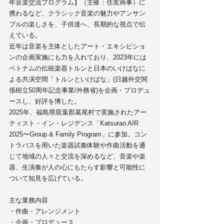
年音楽交流プログラム】（主催：住友商事）に
携わるなど、クラシック音楽の魅力やアンサン
ブルの楽しさを、子供達へ、長期的な視点で伝
えている。
近年は音楽を主体としたアート・エキシビショ
ンの企画実施にも力を入れており、2023年には
ベトナムの伝統楽器トルンと日本のいけばなに
よる共演空間「トルンといけばな」(日越外交関
係樹立50周年記念事業/外務省)を企画・プロデュ
ースし、好評を博した。
2025年、福島県双葉郡葛尾村で実施されたアー
ティスト・イン・レジデンス「Katsurao AIR 
2025〜Group & Family Program」に参加。コン
トラバスを用いた楽器試奏体験や作曲活動を通
じて地域の人々と交流を深めるなど、音楽や楽
器、生演奏が人の心にもたらす影響と可能性に
ついて知見を広げている。
主な業務内容
・作曲・アレンジメント
・企画・プロデュース